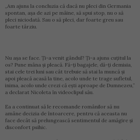
„Am ajuns la concluzia că dacă nu pleci din Germania
spontan, așa de azi pe mâine, să spui stop, nu o să
pleci niciodată. Sau o să pleci, dar foarte greu sau
foarte târziu.
Nu așa se face. Ți-a venit gândul? Ți-a ajuns cuțitul la
os? Pune mâna și pleacă. Fă-ți bagajele, dă-ți demisia,
stai cele trei luni sau cât trebuie să stai la muncă și
apoi pleacă acasă la tine, acolo unde te trage sufletul,
inima, acolo unde crezi că ești aproape de Dumnezeu,”
a declarat Nicoleta în videoclipul său.
Ea a continuat să le recomande românilor să nu
amâne decizia de întoarcere, pentru că aceasta nu
face decât să prelungească sentimentul de amăgire și
disconfort psihic.