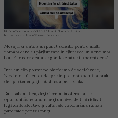
Nicoleta Gherasimoae, stabilită de 20 de ani în Germania. Sursă foto:
https://www.tiktok.com/@nicoletagherasimoae_
Mesajul ei a atins un punct sensibil pentru mulți
români care au părăsit țara în căutarea unui trai mai
bun, dar care acum se gândesc să se întoarcă acasă.
Într-un clip postat pe platforma de socializare,
Nicoleta a discutat despre importanța sentimentului
de apartenență și satisfacția personală.
Ea a subliniat că, deși Germania oferă multe
oportunități economice și un nivel de trai ridicat,
legăturile afective și culturale cu România rămân
puternice pentru mulți.