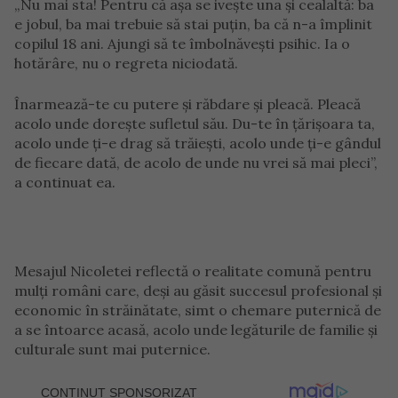
„Nu mai sta! Pentru că așa se ivește una și cealaltă: ba
e jobul, ba mai trebuie să stai puțin, ba că n-a împlinit
copilul 18 ani. Ajungi să te îmbolnăvești psihic. Ia o
hotărâre, nu o regreta niciodată.
Înarmează-te cu putere și răbdare și pleacă. Pleacă
acolo unde dorește sufletul său. Du-te în țărișoara ta,
acolo unde ți-e drag să trăiești, acolo unde ți-e gândul
de fiecare dată, de acolo de unde nu vrei să mai pleci”,
a continuat ea.
Mesajul Nicoletei reflectă o realitate comună pentru
mulți români care, deși au găsit succesul profesional și
economic în străinătate, simt o chemare puternică de
a se întoarce acasă, acolo unde legăturile de familie și
culturale sunt mai puternice.