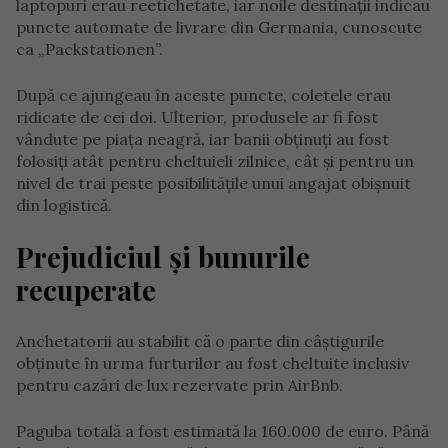
laptopuri erau reetichetate, iar noile destinații indicau
puncte automate de livrare din Germania, cunoscute
ca „Packstationen”.
După ce ajungeau în aceste puncte, coletele erau
ridicate de cei doi. Ulterior, produsele ar fi fost
vândute pe piața neagră, iar banii obținuți au fost
folosiți atât pentru cheltuieli zilnice, cât și pentru un
nivel de trai peste posibilitățile unui angajat obișnuit
din logistică.
Prejudiciul și bunurile
recuperate
Anchetatorii au stabilit că o parte din câștigurile
obținute în urma furturilor au fost cheltuite inclusiv
pentru cazări de lux rezervate prin AirBnb.
Paguba totală a fost estimată la 160.000 de euro. Până