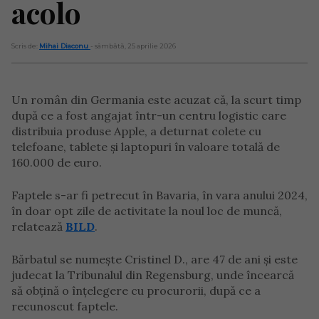
acolo
Scris de:
Mihai Diaconu
- sâmbătă, 25 aprilie 2026
Un român din Germania este acuzat că, la scurt timp
după ce a fost angajat într-un centru logistic care
distribuia produse Apple, a deturnat colete cu
telefoane, tablete și laptopuri în valoare totală de
160.000 de euro.
Faptele s-ar fi petrecut în Bavaria, în vara anului 2024,
în doar opt zile de activitate la noul loc de muncă,
relatează
BILD
.
Bărbatul se numește Cristinel D., are 47 de ani și este
judecat la Tribunalul din Regensburg, unde încearcă
să obțină o înțelegere cu procurorii, după ce a
recunoscut faptele.