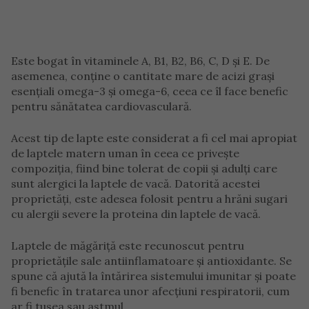
Este bogat în vitaminele A, B1, B2, B6, C, D și E. De
asemenea, conține o cantitate mare de acizi grași
esențiali omega-3 și omega-6, ceea ce îl face benefic
pentru sănătatea cardiovasculară.
Acest tip de lapte este considerat a fi cel mai apropiat
de laptele matern uman în ceea ce privește
compoziția, fiind bine tolerat de copii și adulți care
sunt alergici la laptele de vacă. Datorită acestei
proprietăți, este adesea folosit pentru a hrăni sugari
cu alergii severe la proteina din laptele de vacă.
Laptele de măgăriță este recunoscut pentru
proprietățile sale antiinflamatoare și antioxidante. Se
spune că ajută la întărirea sistemului imunitar și poate
fi benefic în tratarea unor afecțiuni respiratorii, cum
ar fi tusea sau astmul.