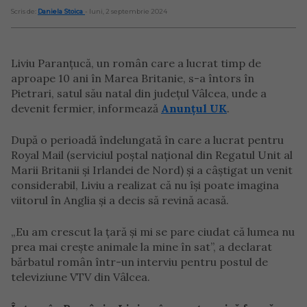
Scris de:
Daniela Stoica
- luni, 2 septembrie 2024
Liviu Paranțucă, un român care a lucrat timp de
aproape 10 ani în Marea Britanie, s-a întors în
Pietrari, satul său natal din județul Vâlcea, unde a
devenit fermier, informează
Anunțul UK
.
După o perioadă îndelungată în care a lucrat pentru
Royal Mail (serviciul poștal național din Regatul Unit al
Marii Britanii și Irlandei de Nord) și a câștigat un venit
considerabil, Liviu a realizat că nu își poate imagina
viitorul în Anglia și a decis să revină acasă.
„Eu am crescut la țară și mi se pare ciudat că lumea nu
prea mai crește animale la mine în sat”, a declarat
bărbatul român într-un interviu pentru postul de
televiziune VTV din Vâlcea.