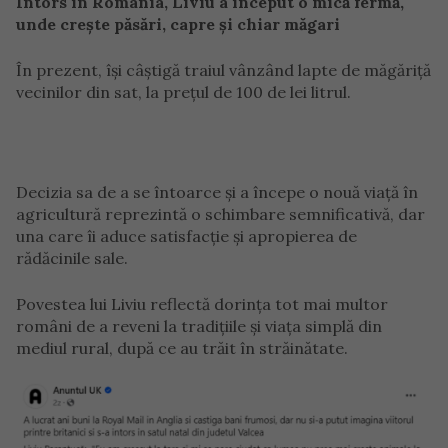
Întors în România, Liviu a început o mică fermă,
unde crește păsări, capre și chiar măgari
În prezent, își câștigă traiul vânzând lapte de măgăriță
vecinilor din sat, la prețul de 100 de lei litrul.
Decizia sa de a se întoarce și a începe o nouă viață în
agricultură reprezintă o schimbare semnificativă, dar
una care îi aduce satisfacție și apropierea de
rădăcinile sale.
Povestea lui Liviu reflectă dorința tot mai multor
români de a reveni la tradițiile și viața simplă din
mediul rural, după ce au trăit în străinătate.