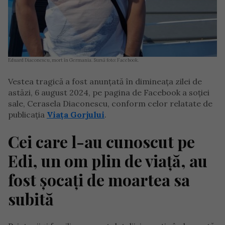
Eduard Diaconescu, mort în Germania. Sursă foto: Facebook.
Vestea tragică a fost anunțată în dimineața zilei de
astăzi, 6 august 2024, pe pagina de Facebook a soției
sale, Cerasela Diaconescu, conform celor relatate de
publicația
Viața Gorjului
.
Cei care l-au cunoscut pe
Edi, un om plin de viață, au
fost șocați de moartea sa
subită