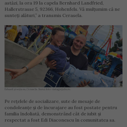
astăzi, la ora 19 la capela Bernhard Landfried,
Hallerstrasse 5, 92366, Hohenfels. Vă mulțumim că ne
sunteți alături,” a transmis Cerasela.
Eduard și soția sa, Cerasela. Sursă foto: viatagorjulu.ro.
Pe rețelele de socializare, sute de mesaje de
condoleanțe și de încurajare au fost postate pentru
familia îndoliată, demonstrând cât de iubit și
respectat a fost Edi Diaconescu în comunitatea sa.