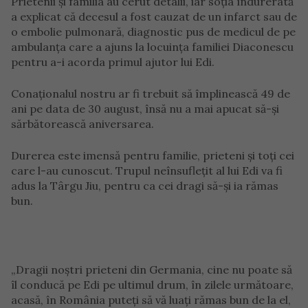
Prietenii și familia au cerut detalii, iar soția îndurerată
a explicat că decesul a fost cauzat de un infarct sau de
o embolie pulmonară, diagnostic pus de medicul de pe
ambulanța care a ajuns la locuința familiei Diaconescu
pentru a-i acorda primul ajutor lui Edi.
Conaționalul nostru ar fi trebuit să împlinească 49 de
ani pe data de 30 august, însă nu a mai apucat să-și
sărbătorească aniversarea.
Durerea este imensă pentru familie, prieteni și toți cei
care l-au cunoscut. Trupul neînsuflețit al lui Edi va fi
adus la Târgu Jiu, pentru ca cei dragi să-și ia rămas
bun.
„Dragii noștri prieteni din Germania, cine nu poate să
îl conducă pe Edi pe ultimul drum, în zilele următoare,
acasă, în România puteți să vă luați rămas bun de la el,