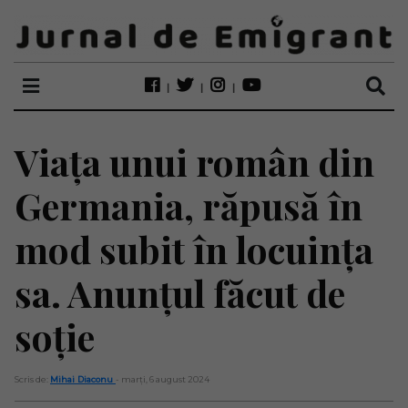
Viața unui român din
Germania, răpusă în
mod subit în locuința
sa. Anunțul făcut de
soție
Scris de:
Mihai Diaconu
- marți, 6 august 2024