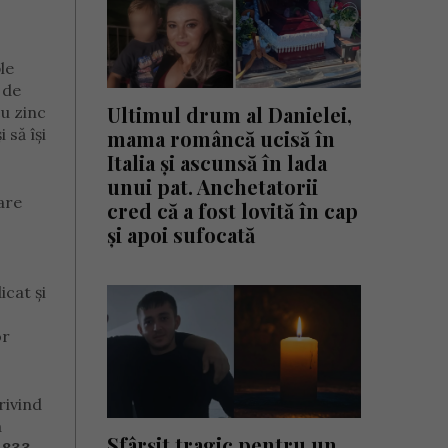
le
 de
Ultimul drum al Danielei,
cu zinc
 să își
mama româncă ucisă în
Italia și ascunsă în lada
unui pat. Anchetatorii
are
cred că a fost lovită în cap
și apoi sufocată
cat și
or
rivind
a
Sfârșit tragic pentru un