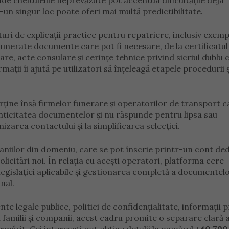
nde cheltuielile neprevăzute pot accentua dificultățile deja
un singur loc poate oferi mai multă predictibilitate.
lături de explicații practice pentru repatriere, inclusiv exemp
merate documente care pot fi necesare, de la certificatul
re, acte consulare și cerințe tehnice privind sicriul dublu 
mații îi ajută pe utilizatori să înțeleagă etapele procedurii și
rține însă firmelor funerare și operatorilor de transport c
enticitatea documentelor și nu răspunde pentru lipsa sau
anizarea contactului și la simplificarea selecției.
niilor din domeniu, care se pot înscrie printr-un cont dedi
olicitări noi. În relația cu acești operatori, platforma cere
legislației aplicabile și gestionarea completă a documentel
nal.
e legale publice, politici de confidențialitate, informații p
 familii și companii, acest cadru promite o separare clară 