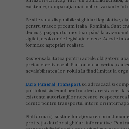
furnizori verificați. Într-un domeniu sensibil, u
existente, comparația mai multor variante într-
Pe site sunt disponibile și ghiduri legislative, a
pentru trasee precum Italia–România. Sunt enu
deces și pașaportul mortuar până la avize sanita
sigilat, acolo unde legislația o cere. Aceste infor
formeze așteptări realiste.
Responsabilitatea pentru actele obligatorii apa
preiau efectiv cazul. Platforma nu verifică aut
nevalabilitatea lor, rolul său fiind limitat la org
Euro Funeral Transport
se adresează și compa
pot folosi sistemul pentru ofertare și acces la s
existența autorizațiilor necesare, respectarea 
cerute pentru transportul intern ori internațio
Platforma își susține funcționarea prin document
protecția datelor și ghiduri informative. Pentru