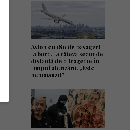
Avion cu 180 de pasageri
la bord, la câteva secunde
distanță de o tragedie în
timpul aterizării. „Este
nemaiauzit”