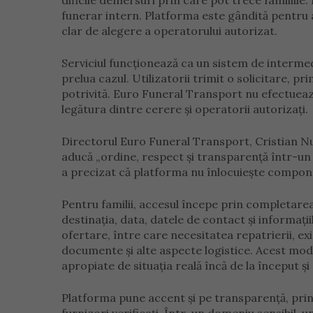
dificile demersuri prin care pot trece familiil
funerar intern. Platforma este gândită pentru 
clar de alegere a operatorului autorizat.
Serviciul funcționează ca un sistem de intermedi
prelua cazul. Utilizatorii trimit o solicitare, 
potrivită. Euro Funeral Transport nu efectuează 
legătura dintre cerere și operatorii autorizați.
Directorul Euro Funeral Transport, Cristian Nuc
aducă „ordine, respect și transparență într-un pr
a precizat că platforma nu înlocuiește componen
Pentru familii, accesul începe prin completarea
destinația, data, datele de contact și informații
ofertare, între care necesitatea repatrierii, ex
documente și alte aspecte logistice. Acest mod
apropiate de situația reală încă de la început și 
Platforma pune accent și pe transparență, prin 