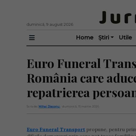
duminică, 9 august 2026
Home
Știri
Utile
Euro Funeral Trans
România care aduce 
repatrierea persoa
Scris de:
Mihai Diaconu
- duminică, 15 martie 2026
Euro Funeral Transport
propune, pentru prima