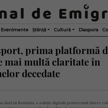
Evenimente
Știință
Cultură
Diaspora
Co
port, prima platformă d
mai multă claritate în
nelor decedate
 dată în România, o soluție digitală pentru unul dintre cel