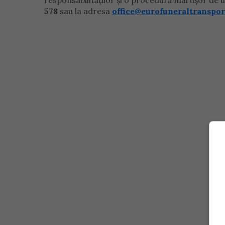
responsabilităților și o procedură mai ușor de u
578
sau la adresa
office@eurofuneraltranspor