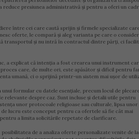
e: repatrierea persoanelor decedate și organizarea transpor
a reduce presiunea administrativă și pentru a oferi un cad
ere între cei care caută sprijin și firmele specializate car
primesc oferte, le compară și aleg varianta pe care o conside
transportul și nu intră în contractul dintre părți, ci facili
, a explicat că intenția a fost crearea unui instrument car
oces care, de multe ori, este apăsător și dificil pentru fami
ta umană, ci o sprijină printr-un sistem mai ușor de utili
 unui formular cu datele esențiale, precum locul de plecare
le relevante despre caz. Sunt incluse și detalii utile pentru
istența unor protocoale religioase sau culturale, lipsa unor
 de lucru este conceput pentru ca ofertele să fie cât mai
pentru a limita solicitările repetate de clarificare.
posibilitatea de a analiza oferte personalizate venite de la