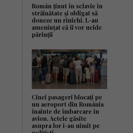
Român ținut în sclavie în
străinătate și obligat să
doneze un rinichi. L-au
amenințat că îi vor ucide
părinții
Cinci pasageri blocați pe
un aeroport din România
înainte de îmbarcare în
avion. Actele găsite
asupra lor i-au uimit pe
polițiști