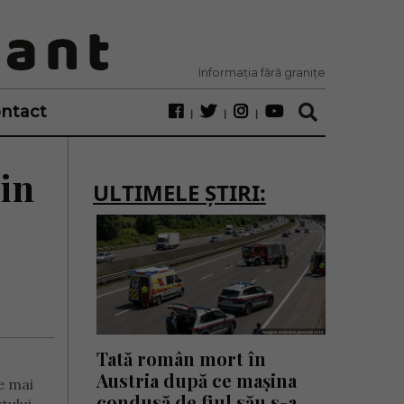
Informația fără granițe
ntact
in
ULTIMELE ȘTIRI:
Tată român mort în
Austria după ce mașina
e mai
condusă de fiul său s-a