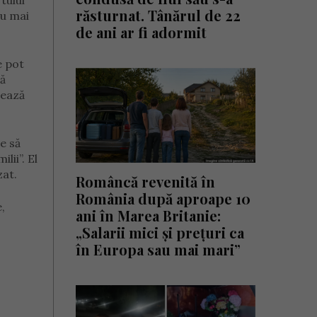
tului
răsturnat. Tânărul de 22
ru mai
de ani ar fi adormit
e pot
ră
tează
e să
lii”. El
zat.
Româncă revenită în
România după aproape 10
,
ani în Marea Britanie:
„Salarii mici și prețuri ca
în Europa sau mai mari”