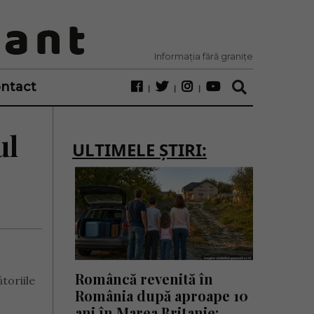
Informația fără granițe
ntact
ul
ULTIMELE ȘTIRI:
Româncă revenită în
toriile
România după aproape 10
ani în Marea Britanie: