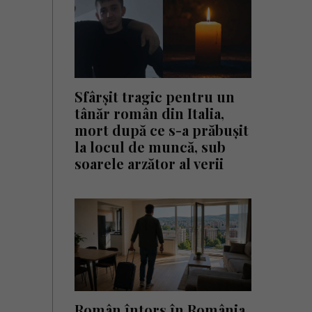
Sfârșit tragic pentru un
tânăr român din Italia,
mort după ce s-a prăbușit
la locul de muncă, sub
soarele arzător al verii
Român întors în România