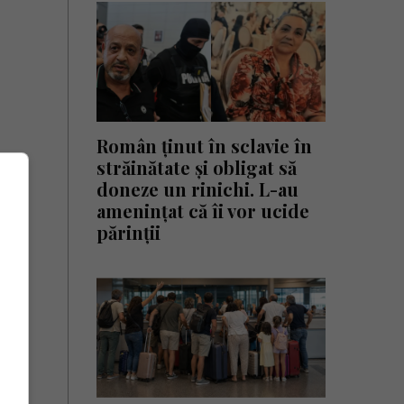
Român ținut în sclavie în
străinătate și obligat să
doneze un rinichi. L-au
amenințat că îi vor ucide
părinții