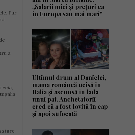
„Salarii mici și prețuri ca
ele. Pur
în Europa sau mai mari”
nd
 de
tru a
Ultimul drum al Danielei,
mama româncă ucisă în
recia,
Italia și ascunsă în lada
tugalia,
unui pat. Anchetatorii
cred că a fost lovită în cap
și apoi sufocată
ă stare.