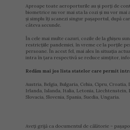
Aproape toate aeroporturile au și porţi de con
biometrice nu vor mai sta la cozi și nu vor mai aj
și simplu îți scanezi singur pașaportul, după c
câteva secunde.
În cele mai multe cazuri, cozile de la ghișeu su
restricțiile pandemiei, în vreme ce la porțile 
persoane. În acest fel, mai ales în situația act
intra în țara respectivă se reduce simțitor, in
Redăm mai jos lista statelor care permit intra
Austria, Belgia, Bulgaria, Cehia, Cipru, Croatia
Irlanda, Islanda, Italia, Letonia, Liechtenstein
Slovacia, Slovenia, Spania, Suedia, Ungaria.
Aveţi grijă ca documentul de călătorie – paşaport