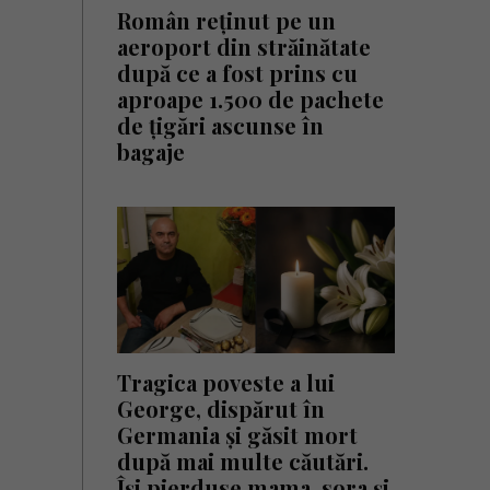
Român reținut pe un
aeroport din străinătate
după ce a fost prins cu
aproape 1.500 de pachete
de țigări ascunse în
bagaje
Tragica poveste a lui
George, dispărut în
Germania și găsit mort
după mai multe căutări.
Își pierduse mama, sora și