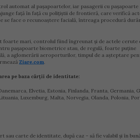
trol automat al paşapoartelor, iar pasagerii cu paşapoarte
unge față în față cu polițiștii de frontieră, care verifică act
are se face o recunoaștere facială, întreaga procedură durâ
nt foarte mari, controlul fiind îngreunat și de actele cerute
pentru pașapoarte biometrice stau, de regulă, foarte puține
uală, a aglomerării aeroporturilor, timpul de a așteptare pen
formează
Ziare.com
.
rea pe baza cărții de identitate:
, Danemarca, Elvetia, Estonia, Finlanda, Franta, Germania, G
, Lituania, Luxemburg, Malta, Norvegia, Olanda, Polonia, Por
 sau carte de identitate, după caz – să fie valabil şi în bun