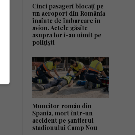
Cinci pasageri blocați pe
un aeroport din România
înainte de îmbarcare în
avion. Actele găsite
asupra lor i-au uimit pe
polițiști
Muncitor român din
Spania, mort într-un
accident pe șantierul
stadionului Camp Nou