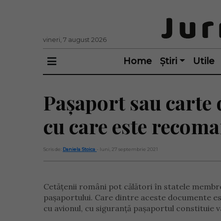
vineri, 7 august 2026
Home
Știri
Utile
Pașaport sau carte
cu care este recoma
Scris de:
Daniela Stoica
- luni, 27 septembrie 2021
Cetățenii români pot călători în statele membre
pașaportului. Care dintre aceste documente este 
cu avionul, cu siguranță pașaportul constituie 