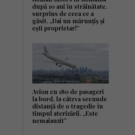
după 10 ani în străinătate,
surprins de ceea ce a
găsit. „Dai un mărunțiș și
ești proprietar!”
Avion cu 180 de pasageri
la bord, la câteva secunde
distanță de o tragedie în
timpul aterizării. „Este
nemaiauzit”