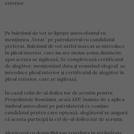
exterior.
Pe buletinul de vot se lipeşte autocolantul cu
menţiunea „Votat” pe patrulaterul cu candidatul
preferat. Buletinul de vot astfel marcat se introduce
în plicul interior, care nu are niciun semn distinctiv,
apoi acesta se sigilează. Se completează certificatul
de alegător, menţionând data şi semnând olograf, se
introduce plicul interior şi certificatul de alegător în
plicul exterior, care se sigilează.
În cazul celui de-al doilea tur de scrutin pentru
Preşedintele României, arată AEP, înainte de a aplica
timbrul autocolant pe patrulaterul ce conţine
candidatul pentru care optează, alegătorul se asigură
că acesta participă la cel de-al doilea tur de scrutin.
Alegătorul cu domiciliul sau reşedinţa în străinătate