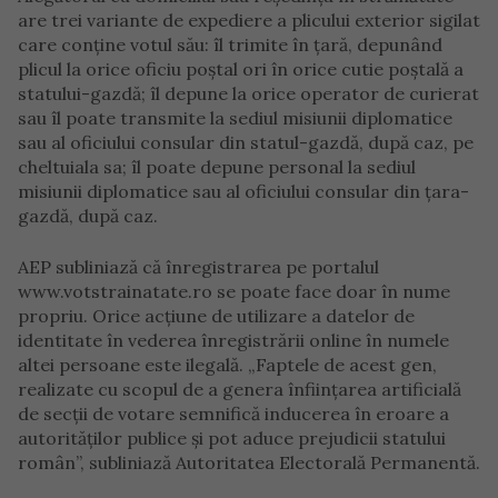
are trei variante de expediere a plicului exterior sigilat
care conţine votul său: îl trimite în ţară, depunând
plicul la orice oficiu poştal ori în orice cutie poştală a
statului-gazdă; îl depune la orice operator de curierat
sau îl poate transmite la sediul misiunii diplomatice
sau al oficiului consular din statul-gazdă, după caz, pe
cheltuiala sa; îl poate depune personal la sediul
misiunii diplomatice sau al oficiului consular din ţara-
gazdă, după caz.
AEP subliniază că înregistrarea pe portalul
www.votstrainatate.ro se poate face doar în nume
propriu. Orice acţiune de utilizare a datelor de
identitate în vederea înregistrării online în numele
altei persoane este ilegală. „Faptele de acest gen,
realizate cu scopul de a genera înfiinţarea artificială
de secţii de votare semnifică inducerea în eroare a
autorităţilor publice şi pot aduce prejudicii statului
român”, subliniază Autoritatea Electorală Permanentă.