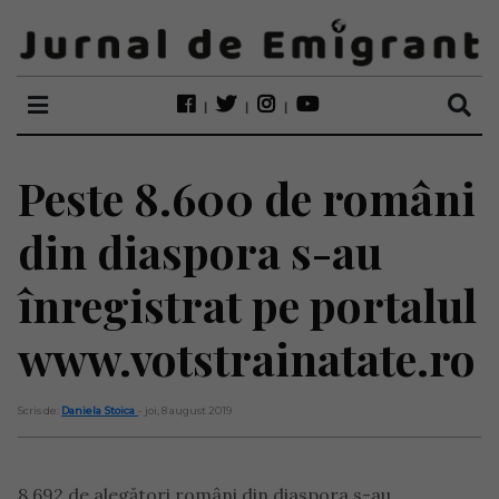
Peste 8.600 de români
din diaspora s-au
înregistrat pe portalul
www.votstrainatate.ro
Scris de:
Daniela Stoica
- joi, 8 august 2019
8.692 de alegători români din diaspora s-au