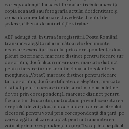
corespondenţă”. La acest formular trebuie anexată
copia scanată sau fotografia actului de identitate şi
copia documentului care dovedeşte dreptul de
şedere, eliberat de autorităţile străine.
AEP adaugă că, în urma înregistrării, Poşta Română
transmite alegătorului următoarele documente
necesare exercitării votului prin corespondenţă: două
plicuri exterioare, marcate distinct pentru fiecare tur
de scrutin; două plicuri interioare, marcate distinct
pentru fiecare tur de scrutin; două autocolante cu
menţiunea „Votat”, marcate distinct pentru fiecare
tur de scrutin; două certificate de alegător, marcate
distinct pentru fiecare tur de scrutin; două buletine
de vot prin corespondenţă, marcate distinct pentru
fiecare tur de scrutin; instrucţiuni privind exercitarea
dreptului de vot; două autocolante cu adresa biroului
electoral pentru votul prin corespondenţă din ţară, pe
care alegătorul care a optat pentru transmiterea
votului prin corespondenţă în ţară îl va aplica pe plicul