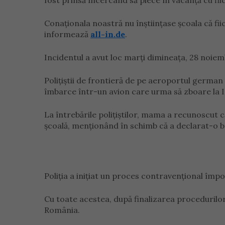
fost prinsă încercând să plece în vacanță cu fiic
Conaționala noastră nu înștiințase școala că fii
informează
all-in.de
.
Incidentul a avut loc marți dimineața, 28 noiemb
Polițiștii de frontieră de pe aeroportul german
îmbarce într-un avion care urma să zboare la I
La întrebările polițiștilor, mama a recunoscut c
școală, menționând în schimb că a declarat-o b
Poliția a inițiat un proces contravențional împ
Cu toate acestea, după finalizarea procedurilor
România.