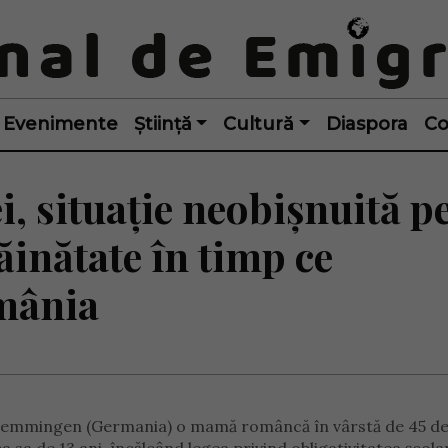
Evenimente
Știință
Cultură
Diaspora
Co
i, situație neobișnuită p
ăinătate în timp ce
mânia
n Memmingen (Germania) o mamă româncă în vârstă de 45 de