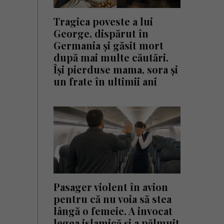
Tragica poveste a lui
George, dispărut în
Germania și găsit mort
după mai multe căutări.
Își pierduse mama, sora și
un frate în ultimii ani
Pasager violent în avion
pentru că nu voia să stea
lângă o femeie. A invocat
legea islamică și a pălmuit