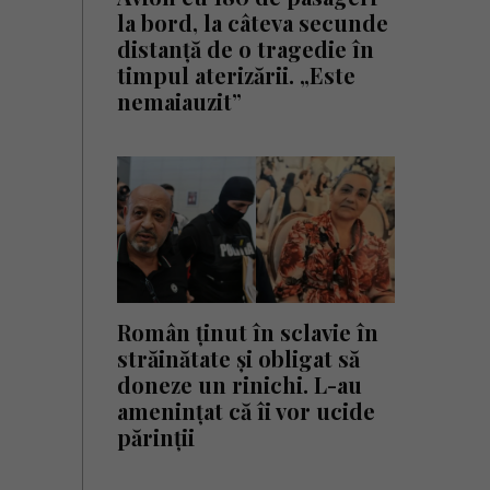
la bord, la câteva secunde
distanță de o tragedie în
timpul aterizării. „Este
nemaiauzit”
Român ținut în sclavie în
străinătate și obligat să
doneze un rinichi. L-au
amenințat că îi vor ucide
părinții