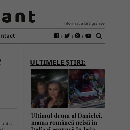
Informația fără granițe
ntact
e
ULTIMELE ȘTIRI:
Ultimul drum al Danielei,
mama româncă ucisă în
 ani a
Italia și ascunsă în lada