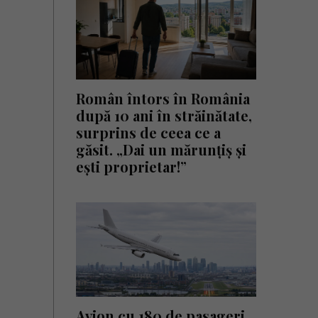
Român întors în România
după 10 ani în străinătate,
surprins de ceea ce a
găsit. „Dai un mărunțiș și
ești proprietar!”
Avion cu 180 de pasageri