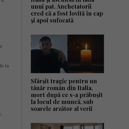
ră.
unui pat. Anchetatorii
cred că a fost lovită în cap
și apoi sufocată
se
de la
Sfârșit tragic pentru un
tânăr român din Italia,
mort după ce s-a prăbușit
la locul de muncă, sub
soarele arzător al verii
e