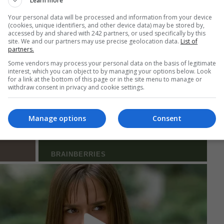
Learn more
Your personal data will be processed and information from your device
(cookies, unique identifiers, and other device data) may be stored by,
accessed by and shared with 242 partners, or used specifically by this
site. We and our partners may use precise geolocation data.
List of
partners.
Some vendors may process your personal data on the basis of legitimate
interest, which you can object to by managing your options below. Look
for a link at the bottom of this page or in the site menu to manage or
withdraw consent in privacy and cookie settings.
Manage options
Consent