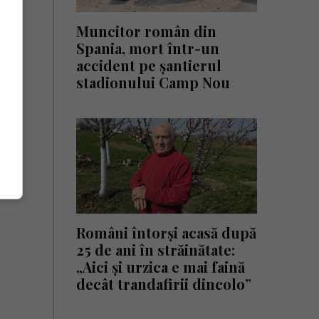
Muncitor român din
Spania, mort într-un
accident pe șantierul
stadionului Camp Nou
Români întorși acasă după
25 de ani în străinătate:
„Aici și urzica e mai faină
decât trandafirii dincolo”