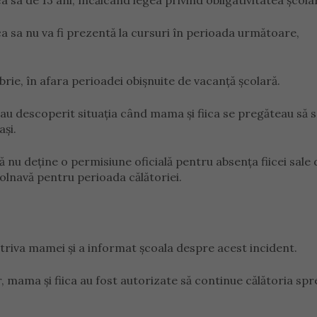
a sa de 13 ani, încălcând legea privind obligativitatea școla
ca sa nu va fi prezentă la cursuri în perioada următoare,
rie, în afara perioadei obișnuite de vacanță școlară.
 au descoperit situația când mama și fiica se pregăteau să 
ași.
ă nu deține o permisiune oficială pentru absența fiicei sale 
olnavă pentru perioada călătoriei.
otriva mamei și a informat școala despre acest incident.
, mama și fiica au fost autorizate să continue călătoria spr