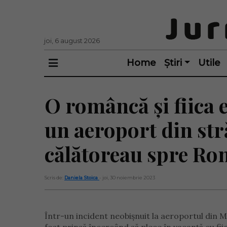
joi, 6 august 2026
Home
Știri
Utile
O româncă și fiica e
un aeroport din str
călătoreau spre Ro
Scris de:
Daniela Stoica
- joi, 30 noiembrie 2023
Într-un incident neobișnuit la aeroportul di