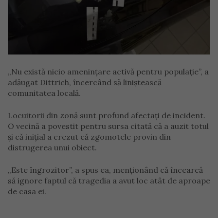
„Nu există nicio amenințare activă pentru populație”, a
adăugat Dittrich, încercând să liniștească
comunitatea locală.
Locuitorii din zonă sunt profund afectați de incident.
O vecină a povestit pentru sursa citată că a auzit totul
și că inițial a crezut că zgomotele provin din
distrugerea unui obiect.
„Este îngrozitor”, a spus ea, menționând că încearcă
să ignore faptul că tragedia a avut loc atât de aproape
de casa ei.