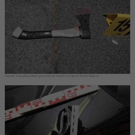
Avariile la mașina poliției provocate de român cu toporul. Sursă: 5min.at.