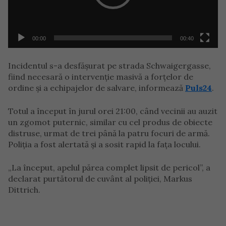
00:00
00:40
Incidentul s-a desfășurat pe strada Schwaigergasse,
fiind necesară o intervenție masivă a forțelor de
ordine și a echipajelor de salvare, informează
Puls24
.
Totul a început în jurul orei 21:00, când vecinii au auzit
un zgomot puternic, similar cu cel produs de obiecte
distruse, urmat de trei până la patru focuri de armă.
Poliția a fost alertată și a sosit rapid la fața locului.
„La început, apelul părea complet lipsit de pericol”, a
declarat purtătorul de cuvânt al poliției, Markus
Dittrich.