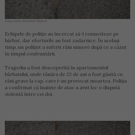
Arma crimei. Sursă foto: 5min.at.
Echipele de poliție au încercat să-l resusciteze pe
bărbat, dar eforturile au fost zadarnice. În același
timp, un polițist a suferit răni minore după ce a căzut
în timpul confruntării.
Tragedia a fost descoperită în apartamentul
bărbatului, unde tânăra de 22 de ani a fost găsită cu
răni grave la cap, care i-au provocat moartea. Poliția
a confirmat că înainte de atac a avut loc o dispută
violentă între cei doi.