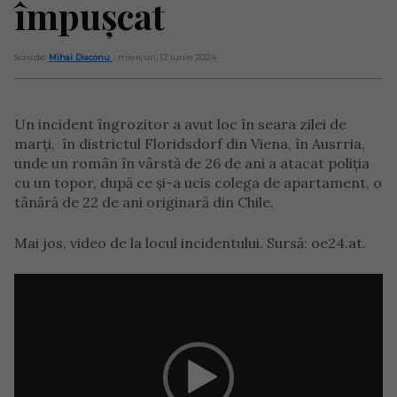
împușcat
Scris de:
Mihai Diaconu
- miercuri, 12 iunie 2024
Un incident îngrozitor a avut loc în seara zilei de
marți, în districtul Floridsdorf din Viena, în Ausrria,
unde un român în vârstă de 26 de ani a atacat poliția
cu un topor, după ce și-a ucis colega de apartament, o
tânără de 22 de ani originară din Chile.
Mai jos, video de la locul incidentului. Sursă: oe24.at.
Player
video